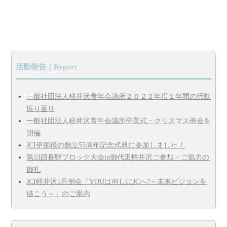
活動報告｜Report
一般社団法人軽井沢青年会議所２０２２年度１年間の活動
振り返り
一般社団法人軽井沢青年会議所卒業式・クリスマス例会を
開催
JCI伊那様の創立55周年記念式典に参加しました！
第53回長野ブロック大会in御代田軽井沢ご参加・ご協力の
御礼
JCI軽井沢5月例会「YOUは何しにJCへ?～未来ビジョンを
描こう～」のご案内