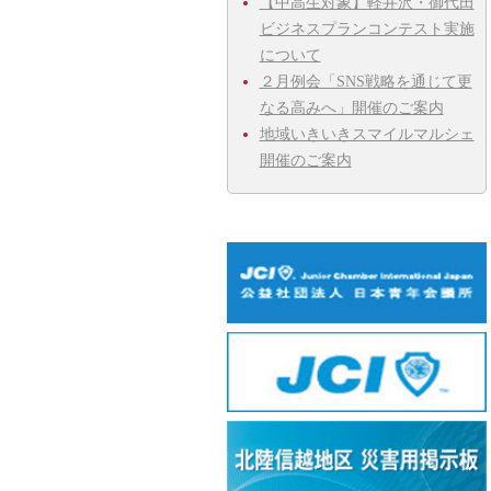
【中高生対象】軽井沢・御代田
ビジネスプランコンテスト実施
について
２月例会「SNS戦略を通じて更
なる高みへ」開催のご案内
地域いきいきスマイルマルシェ
開催のご案内