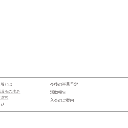
議所とは
今後の事業予定
会議所の歩み
活動報告
織運営
入会のご案内
ージ