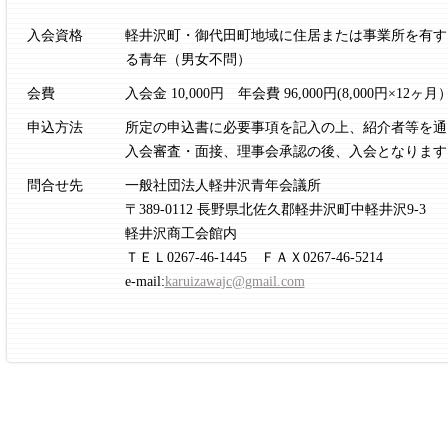
入会資格
軽井沢町・御代田町地域に住居または事業所を有する
る青年（男女不問）
会費
入会金 10,000円 年会費 96,000円(8,000円×12ヶ月
申込方法
所定の申込書に必要事項を記入の上、紹介者等を通
入会審査・面接、理事会承認の後、入会となります
問合せ先
一般社団法人軽井沢青年会議所
〒389-0112 長野県北佐久郡軽井沢町中軽井沢9-3
軽井沢商工会館内
ＴＥＬ0267-46-1445 ＦＡＸ0267-46-5214
e-mail:
karuizawajc@gmail.com