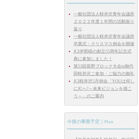
一般社団法人軽井沢青年会議所
２０２２年度１年間の活動振り
返り
一般社団法人軽井沢青年会議所
卒業式・クリスマス例会を開催
JCI伊那様の創立55周年記念式
典に参加しました！
第53回長野ブロック大会in御代
田軽井沢ご参加・ご協力の御礼
JCI軽井沢5月例会「YOUは何し
にJCへ?～未来ビジョンを描こ
う～」のご案内
今後の事業予定｜Plan