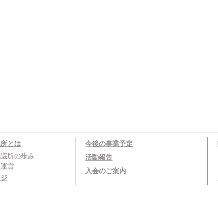
議所とは
今後の事業予定
会議所の歩み
活動報告
織運営
入会のご案内
ージ