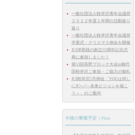
一般社団法人軽井沢青年会議所
２０２２年度１年間の活動振り
返り
一般社団法人軽井沢青年会議所
卒業式・クリスマス例会を開催
JCI伊那様の創立55周年記念式
典に参加しました！
第53回長野ブロック大会in御代
田軽井沢ご参加・ご協力の御礼
JCI軽井沢5月例会「YOUは何し
にJCへ?～未来ビジョンを描こ
う～」のご案内
今後の事業予定｜Plan