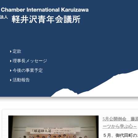
定款
理事長メッセージ
今後の事業予定
活動報告
5月公開例会 藤
ーツから学ぶ心～
５月、御代田町の