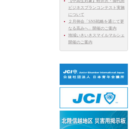
【中高生対象】軽井沢・御代田
ビジネスプランコンテスト実施
について
２月例会「SNS戦略を通じて更
なる高みへ」開催のご案内
地域いきいきスマイルマルシェ
開催のご案内