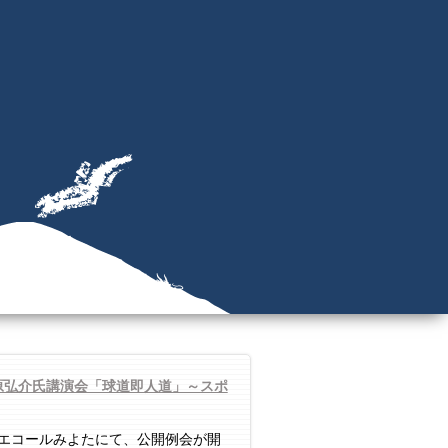
原弘介氏講演会「球道即人道」～スポ
エコールみよたにて、公開例会が開