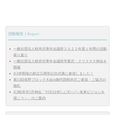
活動報告｜Report
一般社団法人軽井沢青年会議所２０２２年度１年間の活動
振り返り
一般社団法人軽井沢青年会議所卒業式・クリスマス例会を
開催
JCI伊那様の創立55周年記念式典に参加しました！
第53回長野ブロック大会in御代田軽井沢ご参加・ご協力の
御礼
JCI軽井沢5月例会「YOUは何しにJCへ?～未来ビジョンを
描こう～」のご案内