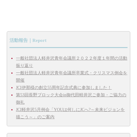
活動報告｜Report
一般社団法人軽井沢青年会議所２０２２年度１年間の活動
振り返り
一般社団法人軽井沢青年会議所卒業式・クリスマス例会を
開催
JCI伊那様の創立55周年記念式典に参加しました！
第53回長野ブロック大会in御代田軽井沢ご参加・ご協力の
御礼
JCI軽井沢5月例会「YOUは何しにJCへ?～未来ビジョンを
描こう～」のご案内