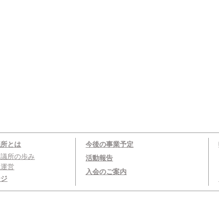
議所とは
今後の事業予定
会議所の歩み
活動報告
織運営
入会のご案内
ージ