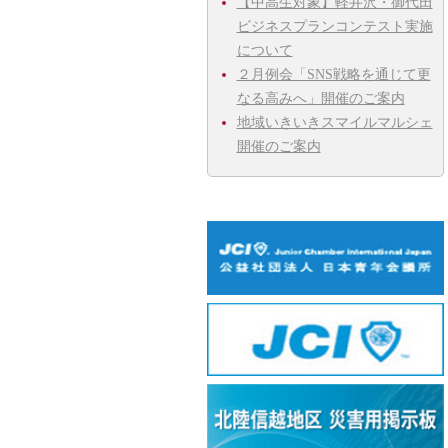
【中高生対象】軽井沢・御代田
ビジネスプランコンテスト実施
について
２月例会「SNS戦略を通じて更
なる高みへ」開催のご案内
地域いきいきスマイルマルシェ
開催のご案内