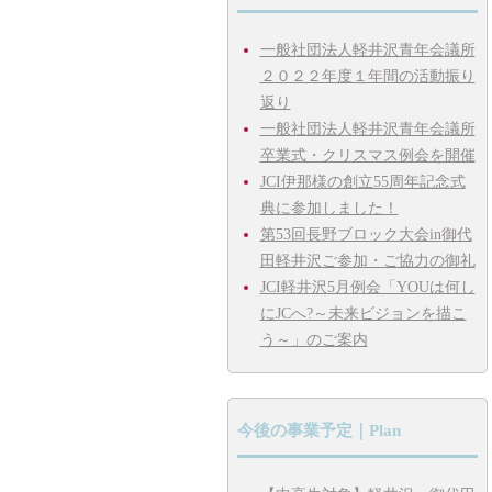
一般社団法人軽井沢青年会議所
２０２２年度１年間の活動振り
返り
一般社団法人軽井沢青年会議所
卒業式・クリスマス例会を開催
JCI伊那様の創立55周年記念式
典に参加しました！
第53回長野ブロック大会in御代
田軽井沢ご参加・ご協力の御礼
JCI軽井沢5月例会「YOUは何し
にJCへ?～未来ビジョンを描こ
う～」のご案内
今後の事業予定｜Plan