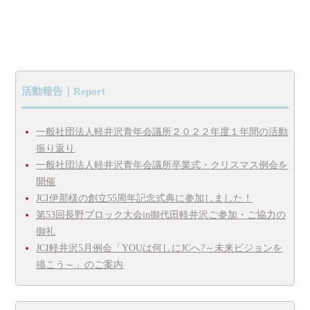
活動報告｜Report
一般社団法人軽井沢青年会議所２０２２年度１年間の活動
振り返り
一般社団法人軽井沢青年会議所卒業式・クリスマス例会を
開催
JCI伊那様の創立55周年記念式典に参加しました！
第53回長野ブロック大会in御代田軽井沢ご参加・ご協力の
御礼
JCI軽井沢5月例会「YOUは何しにJCへ?～未来ビジョンを
描こう～」のご案内