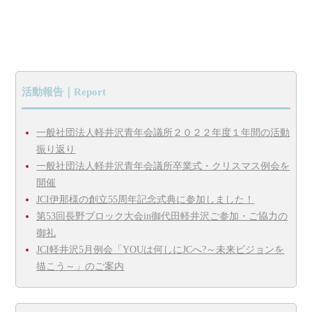
活動報告｜Report
一般社団法人軽井沢青年会議所２０２２年度１年間の活動
振り返り
一般社団法人軽井沢青年会議所卒業式・クリスマス例会を
開催
JCI伊那様の創立55周年記念式典に参加しました！
第53回長野ブロック大会in御代田軽井沢ご参加・ご協力の
御礼
JCI軽井沢5月例会「YOUは何しにJCへ?～未来ビジョンを
描こう～」のご案内