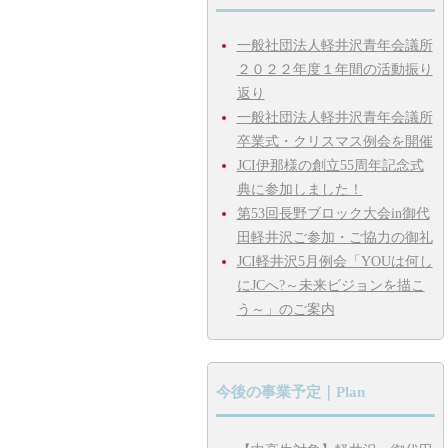
一般社団法人軽井沢青年会議所
２０２２年度１年間の活動振り
返り
一般社団法人軽井沢青年会議所
卒業式・クリスマス例会を開催
JCI伊那様の創立55周年記念式
典に参加しました！
第53回長野ブロック大会in御代
田軽井沢ご参加・ご協力の御礼
JCI軽井沢5月例会「YOUは何し
にJCへ?～未来ビジョンを描こ
う～」のご案内
今後の事業予定｜Plan