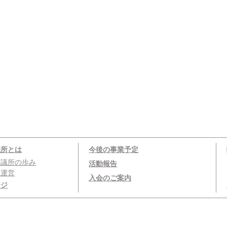
議所とは
今後の事業予定
会議所の歩み
活動報告
織運営
入会のご案内
ージ