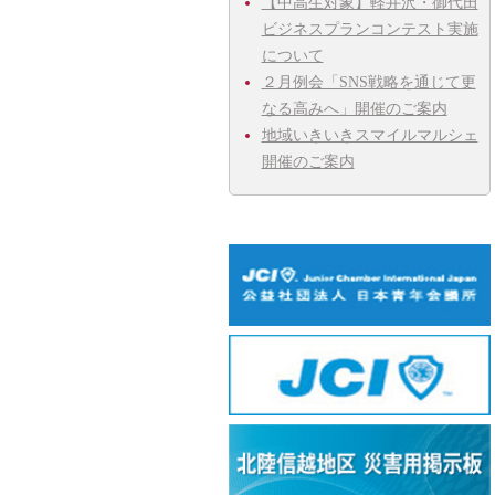
【中高生対象】軽井沢・御代田
ビジネスプランコンテスト実施
について
２月例会「SNS戦略を通じて更
なる高みへ」開催のご案内
地域いきいきスマイルマルシェ
開催のご案内