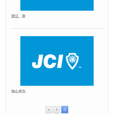
渡辺 章
袖山卓也
2
«
1