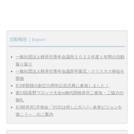
活動報告｜Report
一般社団法人軽井沢青年会議所２０２２年度１年間の活動
振り返り
一般社団法人軽井沢青年会議所卒業式・クリスマス例会を
開催
JCI伊那様の創立55周年記念式典に参加しました！
第53回長野ブロック大会in御代田軽井沢ご参加・ご協力の
御礼
JCI軽井沢5月例会「YOUは何しにJCへ?～未来ビジョンを
描こう～」のご案内