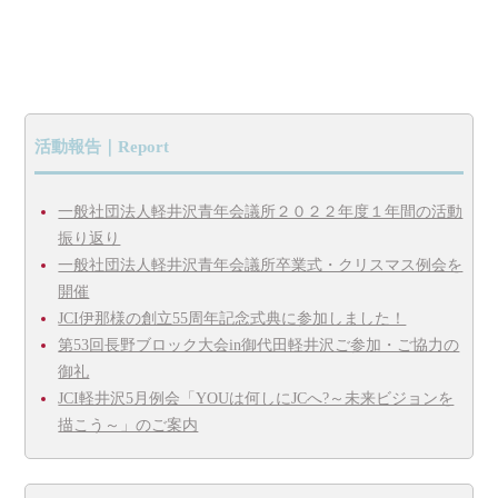
活動報告｜Report
一般社団法人軽井沢青年会議所２０２２年度１年間の活動
振り返り
一般社団法人軽井沢青年会議所卒業式・クリスマス例会を
開催
JCI伊那様の創立55周年記念式典に参加しました！
第53回長野ブロック大会in御代田軽井沢ご参加・ご協力の
御礼
JCI軽井沢5月例会「YOUは何しにJCへ?～未来ビジョンを
描こう～」のご案内