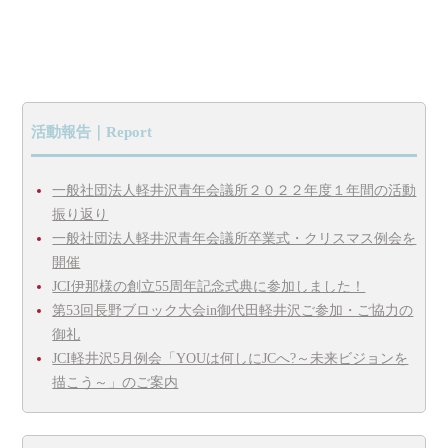
活動報告｜Report
一般社団法人軽井沢青年会議所２０２２年度１年間の活動
振り返り
一般社団法人軽井沢青年会議所卒業式・クリスマス例会を
開催
JCI伊那様の創立55周年記念式典に参加しました！
第53回長野ブロック大会in御代田軽井沢ご参加・ご協力の
御礼
JCI軽井沢5月例会「YOUは何しにJCへ?～未来ビジョンを
描こう～」のご案内