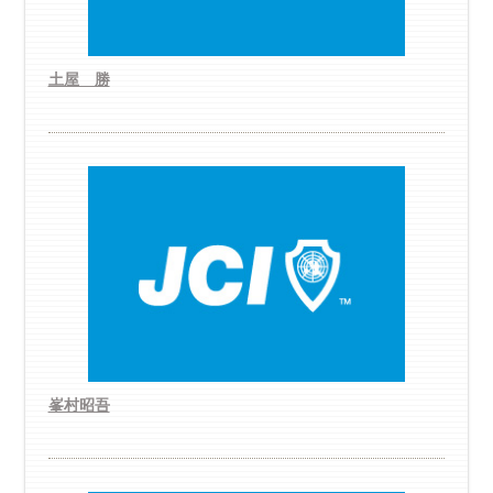
土屋 勝
峯村昭吾