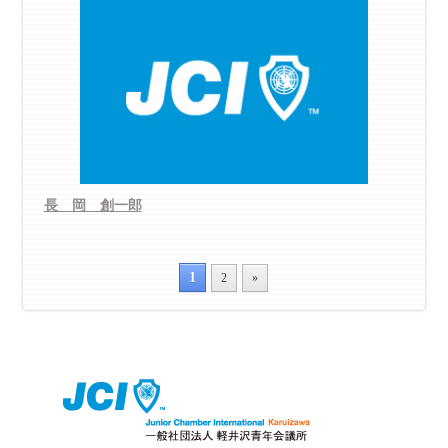
長 岡 創一郎
1
2
»