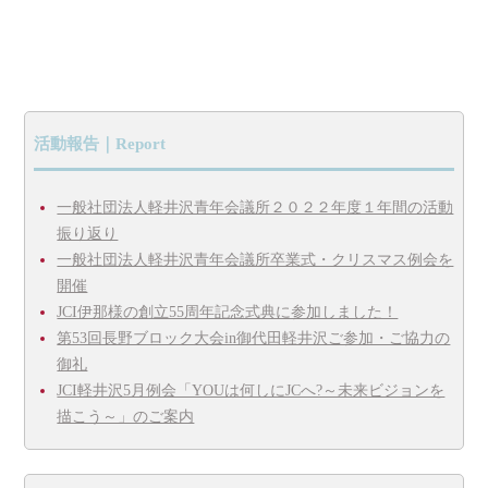
活動報告｜Report
一般社団法人軽井沢青年会議所２０２２年度１年間の活動
振り返り
一般社団法人軽井沢青年会議所卒業式・クリスマス例会を
開催
JCI伊那様の創立55周年記念式典に参加しました！
第53回長野ブロック大会in御代田軽井沢ご参加・ご協力の
御礼
JCI軽井沢5月例会「YOUは何しにJCへ?～未来ビジョンを
描こう～」のご案内