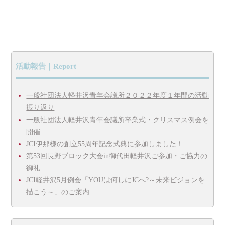
活動報告｜Report
一般社団法人軽井沢青年会議所２０２２年度１年間の活動
振り返り
一般社団法人軽井沢青年会議所卒業式・クリスマス例会を
開催
JCI伊那様の創立55周年記念式典に参加しました！
第53回長野ブロック大会in御代田軽井沢ご参加・ご協力の
御礼
JCI軽井沢5月例会「YOUは何しにJCへ?～未来ビジョンを
描こう～」のご案内