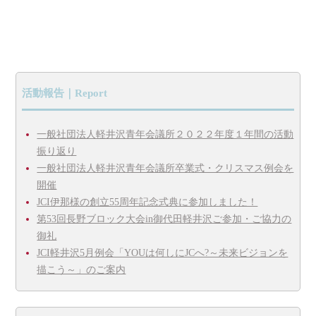
活動報告｜Report
一般社団法人軽井沢青年会議所２０２２年度１年間の活動
振り返り
一般社団法人軽井沢青年会議所卒業式・クリスマス例会を
開催
JCI伊那様の創立55周年記念式典に参加しました！
第53回長野ブロック大会in御代田軽井沢ご参加・ご協力の
御礼
JCI軽井沢5月例会「YOUは何しにJCへ?～未来ビジョンを
描こう～」のご案内